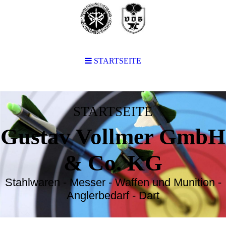
STARTSEITE
STARTSEITE
Gustav Vollmer GmbH
& Co. KG
Stahlwaren - Messer - Waffen und Munition -
Anglerbedarf - Dart